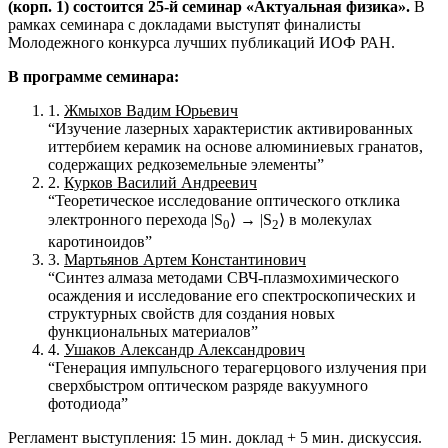
(корп. 1) состоится 25-й семинар «Актуальная физика».
В
рамках семинара с докладами выступят финалисты
Молодежного конкурса лучших публикаций ИОФ РАН.
В программе семинара:
1.
Жмыхов Вадим Юрьевич
“Изучение лазерных характеристик активированных
иттербием керамик на основе алюминиевых гранатов,
содержащих редкоземельные элементы”
2.
Курков Василий Андреевич
“Теоретическое исследование оптического отклика
электронного перехода |S
⟩ → |S
⟩ в молекулах
0
2
каротиноидов”
3.
Мартьянов Артем Константинович
“Синтез алмаза методами СВЧ-плазмохимического
осаждения и исследование его спектроскопических и
структурных свойств для создания новых
функциональных материалов”
4.
Ушаков Александр Александрович
“Генерация импульсного терагерцового излучения при
сверхбыстром оптическом разряде вакуумного
фотодиода”
Регламент выступления: 15 мин. доклад + 5 мин. дискуссия.