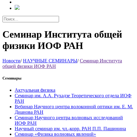
Семинар Института общей
физики ИОФ РАН
Новости
/
НАУЧНЫЕ СЕМИНАРЫ
/
Семинар Института
общей физики ИОФ РАН
Семинары
Актуальная физика
Семинар им. А.А. Рухадзе Теоретического отдела ИОФ
РАН
Вебинар Научного центра волоконной оптики им. Е. М.
Дианова РАН
Семинар Научного центра волновых исследований
ИОФ РАН
Научный семинар им. чл.-корр. РАН П.П. Пашинина
Cеминар «Физика волновых явлений»