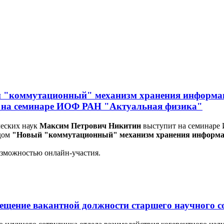
ый "коммутационный" механизм хранения информац
" на семинаре ИОФ РАН "Актуальная физика"
ческих наук
Максим Петрович Никитин
выступит на семинаре 
адом
"
Новый "коммутационный" механизм хранения информаци
озможностью онлайн-участия.
амещение вакантной должности старшего научного