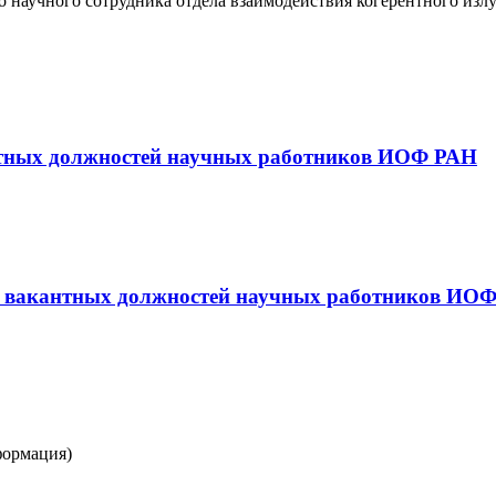
о научного сотрудника отдела взаимодействия когерентного из
антных должностей научных работников ИОФ РАН
 вакантных должностей научных работников ИОФ Р
формация)