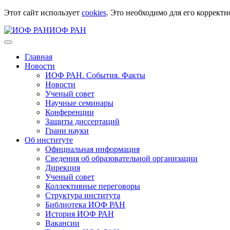
Этот сайт использует
cookies
. Это необходимо для его корректн
ИОФ РАН
Главная
Новости
ИОФ РАН. События. Факты
Новости
Ученый совет
Научные семинары
Конференции
Защиты диссертаций
Грани науки
Об институте
Официальная информация
Сведения об образовательной организации
Дирекция
Ученый совет
Коллективные переговоры
Структура института
Библиотека ИОФ РАН
История ИОФ РАН
Вакансии